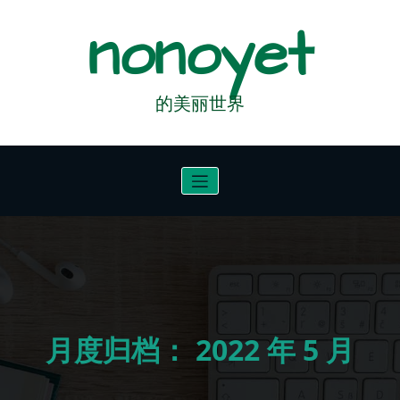
跳
nonoyet
至
正
文
的美丽世界
月度归档：
2022 年 5 月